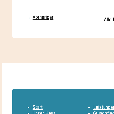
←
Vorheriger
Alle 
Start
Leistunge
Unser Haus
Grundpfle