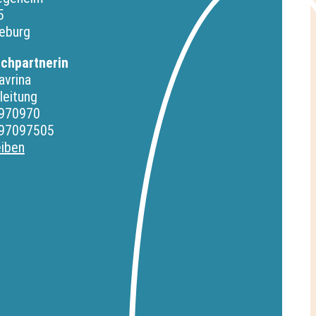
5
eburg
echpartnerin
avrina
leitung
 970970
 97097505
eiben