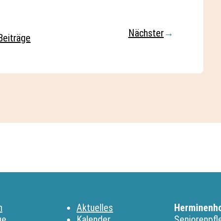
Nächster
→
Beiträge
n
Aktuelles
Herminenh
ge
Kalender
Seniorenpf