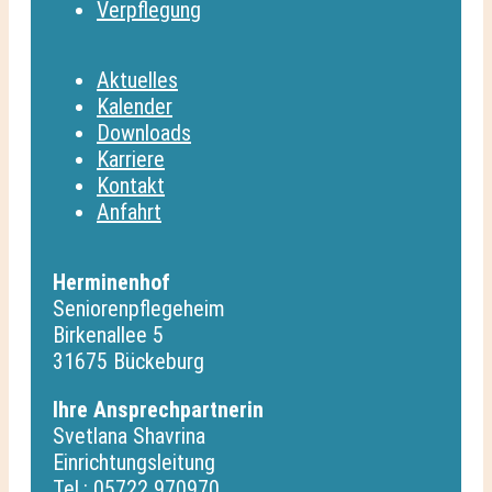
Verpflegung
Aktuelles
Kalender
Downloads
Karriere
Kontakt
Anfahrt
Herminenhof
Seniorenpflegeheim
Birkenallee 5
31675 Bückeburg
Ihre Ansprechpartnerin
Svetlana Shavrina
Einrichtungsleitung
Tel.: 05722 970970